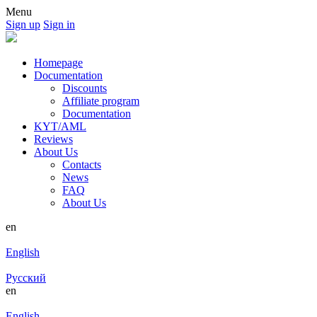
Menu
Sign up
Sign in
Homepage
Documentation
Discounts
Affiliate program
Documentation
KYT/AML
Reviews
About Us
Contacts
News
FAQ
About Us
en
English
Русский
en
English