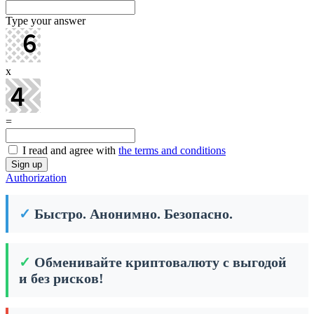
Type your answer
x
=
I read and agree with
the terms and conditions
Authorization
✓
Быстро. Анонимно. Безопасно.
✓
Обменивайте криптовалюту с выгодой
и без рисков!