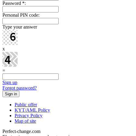
Password
*
:
Personal PIN code:
Type your answer
x
=
Sign up
Forgot password?
Public offer
KYT/AML Policy
Privacy Policy
Map of site
Perfect-change.com