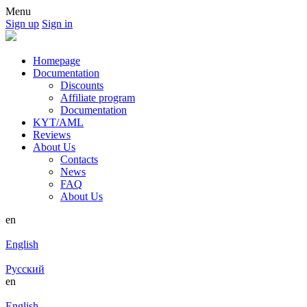
Menu
Sign up
Sign in
Homepage
Documentation
Discounts
Affiliate program
Documentation
KYT/AML
Reviews
About Us
Contacts
News
FAQ
About Us
en
English
Русский
en
English