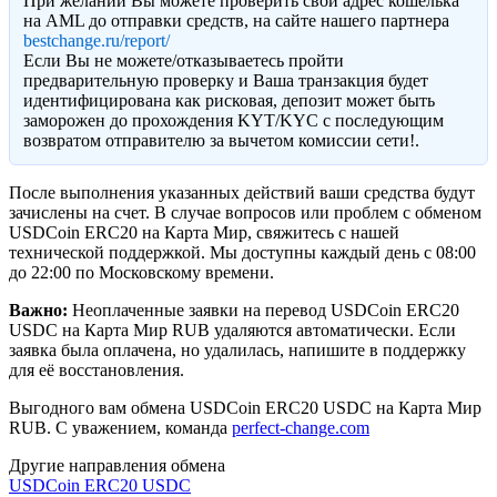
При желании Вы можете проверить свой адрес кошелька
на AML до отправки средств, на сайте нашего партнера
bestchange.ru/report/
Eсли Вы не можете/отказываетесь пройти
предварительную проверку и Ваша транзакция будет
идентифицирована как рисковая, депозит может быть
заморожен до прохождения KYT/KYC с последующим
возвратом отправителю за вычетом комиссии сети!.
После выполнения указанных действий ваши средства будут
зачислены на счет. В случае вопросов или проблем с обменом
USDCoin ERC20 на Карта Мир, свяжитесь с нашей
технической поддержкой. Мы доступны каждый день с 08:00
до 22:00 по Московскому времени.
Важно:
Неоплаченные заявки на перевод USDCoin ERC20
USDC на Карта Мир RUB удаляются автоматически. Если
заявка была оплачена, но удалилась, напишите в поддержку
для её восстановления.
Выгодного вам обмена USDCoin ERC20 USDC на Карта Мир
RUB. С уважением, команда
perfect-change.com
Другие направления обмена
USDCoin ERC20 USDC