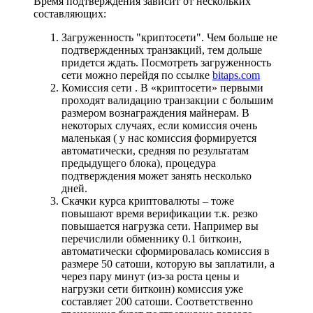
Время подтверждения зависит от нескольких
составляющих:
Загруженность "криптосети". Чем больше не
подтвержденных транзакций, тем дольше
придется ждать. Посмотреть загруженность
сети можно перейдя по ссылке
bitaps.com
Комиссия сети . В «криптосети» первыми
проходят валидацию транзакции с большим
размером вознаграждения майнерам. В
некоторых случаях, если комиссия очень
маленькая ( у нас комиссия формируется
автоматически, средняя по результатам
предыдущего блока), процедура
подтверждения может занять несколько
дней.
Скачки курса криптовалюты – тоже
повышают время верификации т.к. резко
повышается нагрузка сети. Например вы
перечислили обменнику 0.1 биткоин,
автоматически сформировалась комиссия в
размере 50 сатоши, которую вы заплатили, а
через пару минут (из-за роста цены и
нагрузки сети биткоин) комиссия уже
составляет 200 сатоши. Соответственно