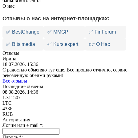
банковского счета
О нас
Отзывы о нас на интернет-площадках:
✅
BestChange
✅
MMGP
✅
FinForum
✅
Bits.media
✅
Kurs.expert
👉 О Нас
Отзывы
Ирина,
18.07.2026, 15:36
С радостью обменяю тут еще. Все прошло отлично, сервис
рекомендую обеими руками!
Все отзывы
Последние обмены
08.08.2026, 14:36
1.311507
LTC
4336
RUB
Авторизация
Логин или e-mail
*
:
Пароль
*
: