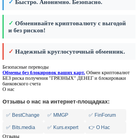
✓
Быстро. Анонимно. Безопасно.
✓
Обменивайте криптовалюту с выгодой
и без рисков!
✓
Надежный круглосуточный обменник.
Безопасные переводы
Обмены без блокировок ваших карт.
Обмен криптовалют
БЕЗ риска получения "ГРЯЗНЫХ" ДЕНЕГ и блокироваки
банковского счета
О нас
Отзывы о нас на интернет-площадках:
✅
BestChange
✅
MMGP
✅
FinForum
✅
Bits.media
✅
Kurs.expert
👉 О Нас
Отзывы