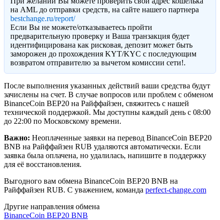
При желании Вы можете проверить свой адрес кошелька
на AML до отправки средств, на сайте нашего партнера
bestchange.ru/report/
Eсли Вы не можете/отказываетесь пройти
предварительную проверку и Ваша транзакция будет
идентифицирована как рисковая, депозит может быть
заморожен до прохождения KYT/KYC с последующим
возвратом отправителю за вычетом комиссии сети!.
После выполнения указанных действий ваши средства будут
зачислены на счет. В случае вопросов или проблем с обменом
BinanceCoin BEP20 на Райффайзен, свяжитесь с нашей
технической поддержкой. Мы доступны каждый день с 08:00
до 22:00 по Московскому времени.
Важно:
Неоплаченные заявки на перевод BinanceCoin BEP20
BNB на Райффайзен RUB удаляются автоматически. Если
заявка была оплачена, но удалилась, напишите в поддержку
для её восстановления.
Выгодного вам обмена BinanceCoin BEP20 BNB на
Райффайзен RUB. С уважением, команда
perfect-change.com
Другие направления обмена
BinanceCoin BEP20 BNB