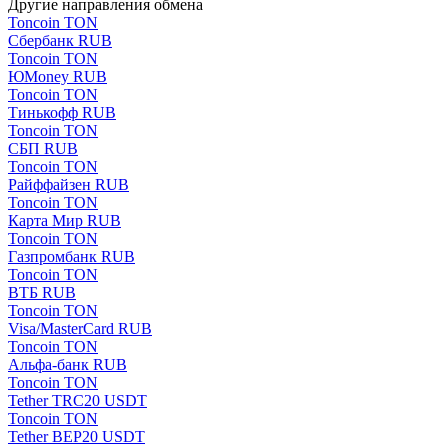
Другие направления обмена
Toncoin TON
Сбербанк RUB
Toncoin TON
ЮMoney RUB
Toncoin TON
Тинькофф RUB
Toncoin TON
СБП RUB
Toncoin TON
Райффайзен RUB
Toncoin TON
Карта Мир RUB
Toncoin TON
Газпромбанк RUB
Toncoin TON
ВТБ RUB
Toncoin TON
Visa/MasterCard RUB
Toncoin TON
Альфа-банк RUB
Toncoin TON
Tether TRC20 USDT
Toncoin TON
Tether BEP20 USDT