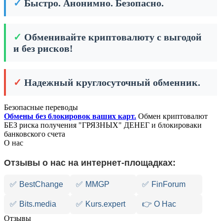
✓
Быстро. Анонимно. Безопасно.
✓
Обменивайте криптовалюту с выгодой
и без рисков!
✓
Надежный круглосуточный обменник.
Безопасные переводы
Обмены без блокировок ваших карт.
Обмен криптовалют
БЕЗ риска получения "ГРЯЗНЫХ" ДЕНЕГ и блокироваки
банковского счета
О нас
Отзывы о нас на интернет-площадках:
✅
BestChange
✅
MMGP
✅
FinForum
✅
Bits.media
✅
Kurs.expert
👉 О Нас
Отзывы