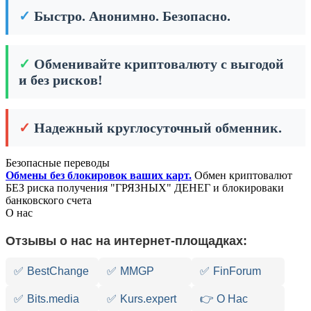
✓
Быстро. Анонимно. Безопасно.
✓
Обменивайте криптовалюту с выгодой
и без рисков!
✓
Надежный круглосуточный обменник.
Безопасные переводы
Обмены без блокировок ваших карт.
Обмен криптовалют
БЕЗ риска получения "ГРЯЗНЫХ" ДЕНЕГ и блокироваки
банковского счета
О нас
Отзывы о нас на интернет-площадках:
✅
BestChange
✅
MMGP
✅
FinForum
✅
Bits.media
✅
Kurs.expert
👉 О Нас