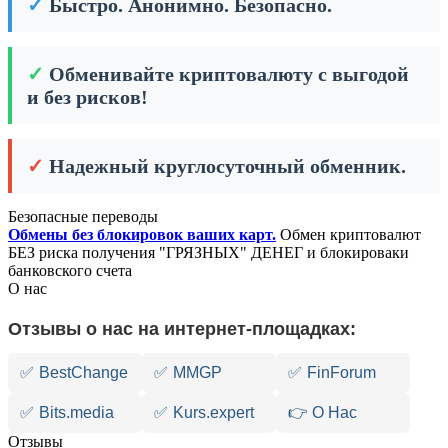
✓
Быстро. Анонимно. Безопасно.
✓
Обменивайте криптовалюту с выгодой
и без рисков!
✓
Надежный круглосуточный обменник.
Безопасные переводы
Обмены без блокировок ваших карт.
Обмен криптовалют
БЕЗ риска получения "ГРЯЗНЫХ" ДЕНЕГ и блокироваки
банковского счета
О нас
Отзывы о нас на интернет-площадках:
✅
BestChange
✅
MMGP
✅
FinForum
✅
Bits.media
✅
Kurs.expert
👉 О Нас
Отзывы