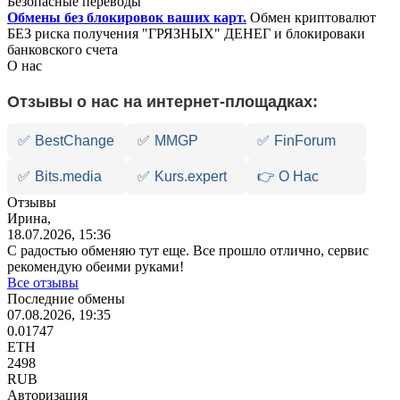
Безопасные переводы
Обмены без блокировок ваших карт.
Обмен криптовалют
БЕЗ риска получения "ГРЯЗНЫХ" ДЕНЕГ и блокироваки
банковского счета
О нас
Отзывы о нас на интернет-площадках:
✅
BestChange
✅
MMGP
✅
FinForum
✅
Bits.media
✅
Kurs.expert
👉 О Нас
Отзывы
Ирина,
18.07.2026, 15:36
С радостью обменяю тут еще. Все прошло отлично, сервис
рекомендую обеими руками!
Все отзывы
Последние обмены
07.08.2026, 19:35
0.01747
ETH
2498
RUB
Авторизация