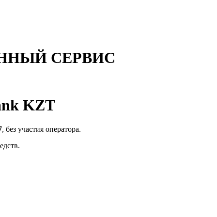
ННЫЙ СЕРВИС
ank KZT
7
, без участия оператора.
едств.