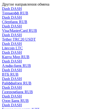
Другие направления обмена
Dash DASH
Тинькофф RUB
Dash DASH
Сбербанк RUB
Dash DASH
Visa/MasterCard RUB
Dash DASH
Tether TRC20 USDT
Dash DASH
Litecoin LTC
Dash DASH
Карта Мир RUB
Dash DASH
Альфа-банк RUB
Dash DASH
ВТБ RUB
Dash DASH
Райффайзен RUB
Dash DASH
Газпромбанк RUB
Dash DASH
Озон Банк RUB
Dash DASH