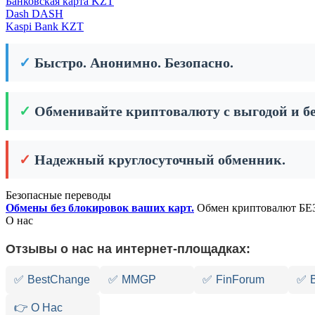
Банковская карта KZT
Dash DASH
Kaspi Bank KZT
✓
Быстро. Анонимно. Безопасно.
✓
Обменивайте криптовалюту с выгодой и бе
✓
Надежный круглосуточный обменник.
Безопасные переводы
Обмены без блокировок ваших карт.
Обмен криптовалют БЕЗ
О нас
Отзывы о нас на интернет-площадках:
✅
BestChange
✅
MMGP
✅
FinForum
✅
👉 О Нас