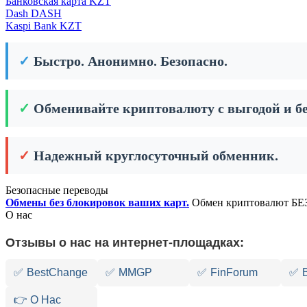
Банковская карта KZT
Dash DASH
Kaspi Bank KZT
✓
Быстро. Анонимно. Безопасно.
✓
Обменивайте криптовалюту с выгодой и бе
✓
Надежный круглосуточный обменник.
Безопасные переводы
Обмены без блокировок ваших карт.
Обмен криптовалют БЕЗ
О нас
Отзывы о нас на интернет-площадках:
✅
BestChange
✅
MMGP
✅
FinForum
✅
👉 О Нас