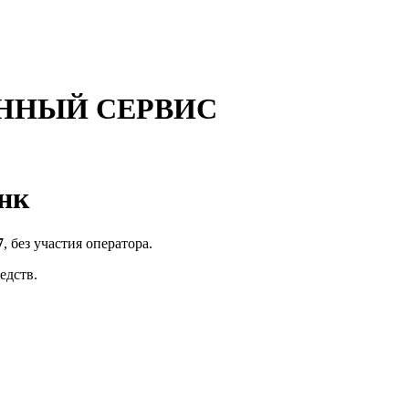
ННЫЙ СЕРВИС
нк
7
, без участия оператора.
едств.