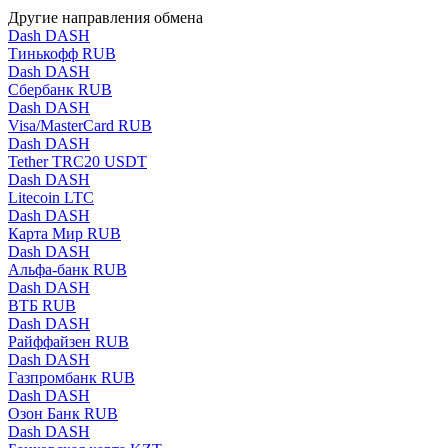
Другие направления обмена
Dash DASH
Тинькофф RUB
Dash DASH
Сбербанк RUB
Dash DASH
Visa/MasterCard RUB
Dash DASH
Tether TRC20 USDT
Dash DASH
Litecoin LTC
Dash DASH
Карта Мир RUB
Dash DASH
Альфа-банк RUB
Dash DASH
ВТБ RUB
Dash DASH
Райффайзен RUB
Dash DASH
Газпромбанк RUB
Dash DASH
Озон Банк RUB
Dash DASH