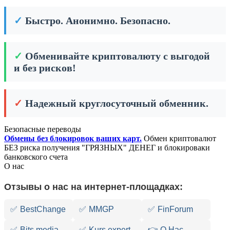
✓
Быстро. Анонимно. Безопасно.
✓
Обменивайте криптовалюту с выгодой
и без рисков!
✓
Надежный круглосуточный обменник.
Безопасные переводы
Обмены без блокировок ваших карт.
Обмен криптовалют
БЕЗ риска получения "ГРЯЗНЫХ" ДЕНЕГ и блокироваки
банковского счета
О нас
Отзывы о нас на интернет-площадках:
✅
BestChange
✅
MMGP
✅
FinForum
✅
Bits.media
✅
Kurs.expert
👉 О Нас