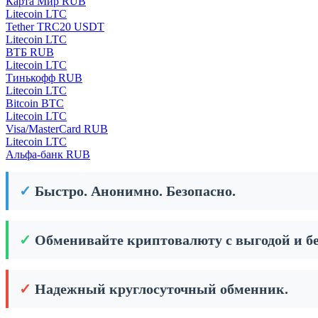
Карта Мир RUB
Litecoin LTC
Tether TRC20 USDT
Litecoin LTC
ВТБ RUB
Litecoin LTC
Тинькофф RUB
Litecoin LTC
Bitcoin BTC
Litecoin LTC
Visa/MasterCard RUB
Litecoin LTC
Альфа-банк RUB
✓
Быстро. Анонимно. Безопасно.
✓
Обменивайте криптовалюту с выгодой и бе
✓
Надежный круглосуточный обменник.