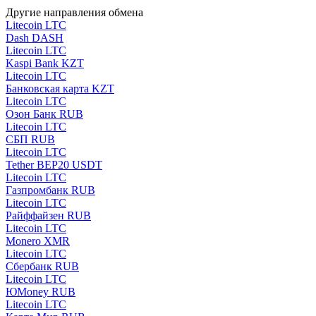
Другие направления обмена
Litecoin LTC
Dash DASH
Litecoin LTC
Kaspi Bank KZT
Litecoin LTC
Банковская карта KZT
Litecoin LTC
Озон Банк RUB
Litecoin LTC
СБП RUB
Litecoin LTC
Tether BEP20 USDT
Litecoin LTC
Газпромбанк RUB
Litecoin LTC
Райффайзен RUB
Litecoin LTC
Monero XMR
Litecoin LTC
Сбербанк RUB
Litecoin LTC
ЮMoney RUB
Litecoin LTC