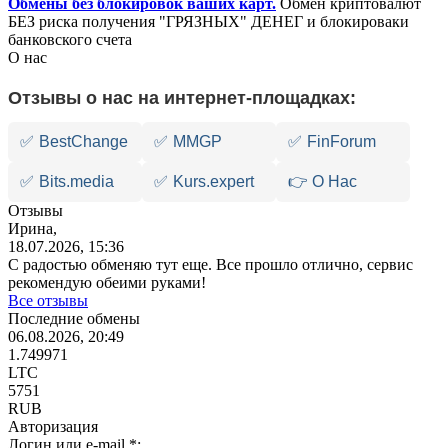
Обмены без блокировок ваших карт.
Обмен криптовалют
БЕЗ риска получения "ГРЯЗНЫХ" ДЕНЕГ и блокироваки
банковского счета
О нас
Отзывы о нас на интернет-площадках:
✅
BestChange
✅
MMGP
✅
FinForum
✅
Bits.media
✅
Kurs.expert
👉 О Нас
Отзывы
Ирина,
18.07.2026, 15:36
С радостью обменяю тут еще. Все прошло отлично, сервис
рекомендую обеими руками!
Все отзывы
Последние обмены
06.08.2026, 20:49
1.749971
LTC
5751
RUB
Авторизация
Логин или e-mail
*
: