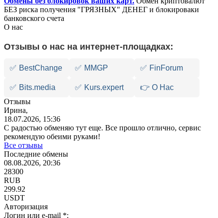
Обмены без блокировок ваших карт.
Обмен криптовалют
БЕЗ риска получения "ГРЯЗНЫХ" ДЕНЕГ и блокироваки
банковского счета
О нас
Отзывы о нас на интернет-площадках:
✅
BestChange
✅
MMGP
✅
FinForum
✅
Bits.media
✅
Kurs.expert
👉 О Нас
Отзывы
Ирина,
18.07.2026, 15:36
С радостью обменяю тут еще. Все прошло отлично, сервис
рекомендую обеими руками!
Все отзывы
Последние обмены
08.08.2026, 20:36
28300
RUB
299.92
USDT
Авторизация
Логин или e-mail
*
: