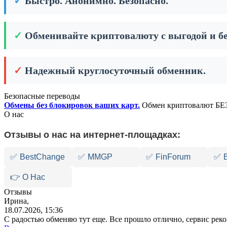
✓
Быстро. Анонимно. Безопасно.
✓
Обменивайте криптовалюту с выгодой и бе
✓
Надежный круглосуточный обменник.
Безопасные переводы
Обмены без блокировок ваших карт.
Обмен криптовалют БЕЗ
О нас
Отзывы о нас на интернет-площадках:
✅
BestChange
✅
MMGP
✅
FinForum
✅
👉 О Нас
Отзывы
Ирина,
18.07.2026, 15:36
С радостью обменяю тут еще. Все прошло отлично, сервис ре