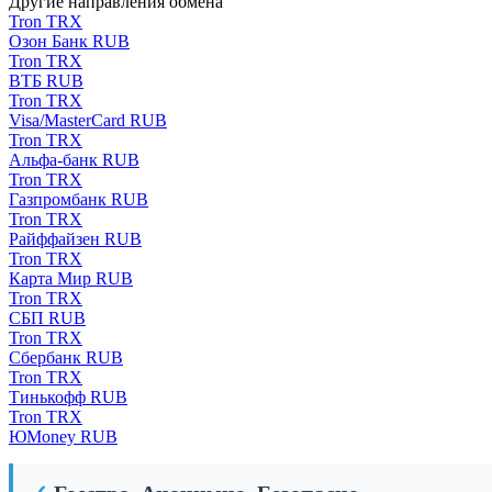
Другие направления обмена
Tron TRX
Озон Банк RUB
Tron TRX
ВТБ RUB
Tron TRX
Visa/MasterCard RUB
Tron TRX
Альфа-банк RUB
Tron TRX
Газпромбанк RUB
Tron TRX
Райффайзен RUB
Tron TRX
Карта Мир RUB
Tron TRX
СБП RUB
Tron TRX
Сбербанк RUB
Tron TRX
Тинькофф RUB
Tron TRX
ЮMoney RUB