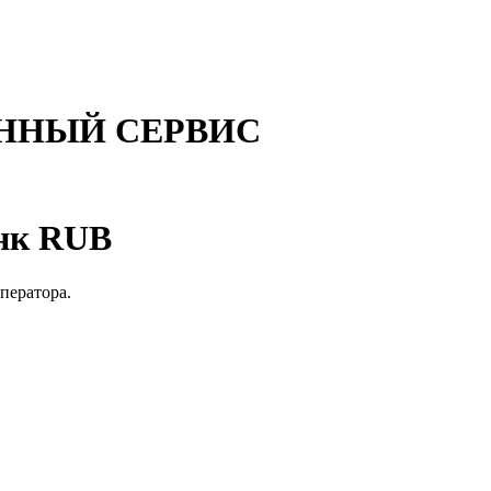
ННЫЙ СЕРВИС
анк RUB
оператора.