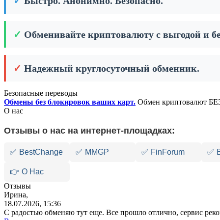
✓
Быстро. Анонимно. Безопасно.
✓
Обменивайте криптовалюту с выгодой и бе
✓
Надежный круглосуточный обменник.
Безопасные переводы
Обмены без блокировок ваших карт.
Обмен криптовалют БЕЗ
О нас
Отзывы о нас на интернет-площадках:
✅
BestChange
✅
MMGP
✅
FinForum
✅
👉 О Нас
Отзывы
Ирина,
18.07.2026, 15:36
С радостью обменяю тут еще. Все прошло отлично, сервис ре