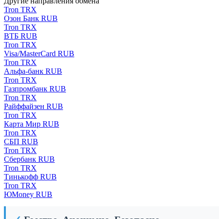
Другие направления обмена
Tron TRX
Озон Банк RUB
Tron TRX
ВТБ RUB
Tron TRX
Visa/MasterCard RUB
Tron TRX
Альфа-банк RUB
Tron TRX
Газпромбанк RUB
Tron TRX
Райффайзен RUB
Tron TRX
Карта Мир RUB
Tron TRX
СБП RUB
Tron TRX
Сбербанк RUB
Tron TRX
Тинькофф RUB
Tron TRX
ЮMoney RUB