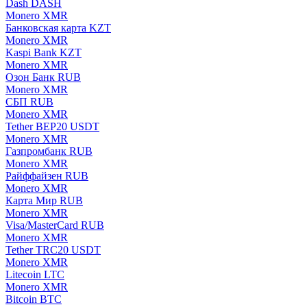
Dash DASH
Monero XMR
Банковская карта KZT
Monero XMR
Kaspi Bank KZT
Monero XMR
Озон Банк RUB
Monero XMR
СБП RUB
Monero XMR
Tether BEP20 USDT
Monero XMR
Газпромбанк RUB
Monero XMR
Райффайзен RUB
Monero XMR
Карта Мир RUB
Monero XMR
Visa/MasterCard RUB
Monero XMR
Tether TRC20 USDT
Monero XMR
Litecoin LTC
Monero XMR
Bitcoin BTC