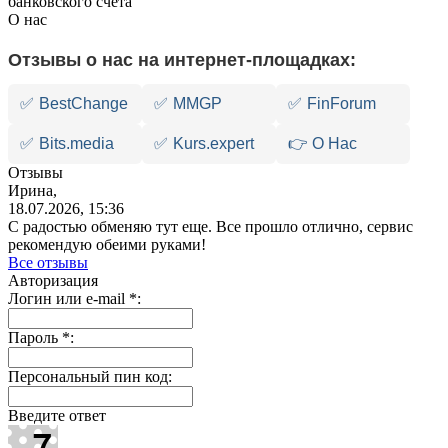
банковского счета
О нас
Отзывы о нас на интернет-площадках:
✅
BestChange
✅
MMGP
✅
FinForum
✅
Bits.media
✅
Kurs.expert
👉 О Нас
Отзывы
Ирина,
18.07.2026, 15:36
С радостью обменяю тут еще. Все прошло отлично, сервис
рекомендую обеими руками!
Все отзывы
Авторизация
Логин или e-mail
*
:
Пароль
*
:
Персональный пин код:
Введите ответ