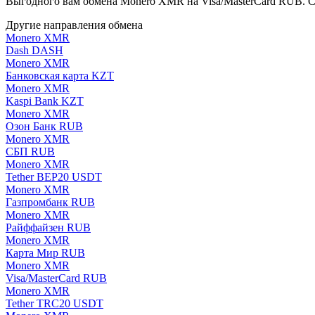
Выгодного вам обмена Monero XMR на Visa/MasterCard RUB. 
Другие направления обмена
Monero XMR
Dash DASH
Monero XMR
Банковская карта KZT
Monero XMR
Kaspi Bank KZT
Monero XMR
Озон Банк RUB
Monero XMR
СБП RUB
Monero XMR
Tether BEP20 USDT
Monero XMR
Газпромбанк RUB
Monero XMR
Райффайзен RUB
Monero XMR
Карта Мир RUB
Monero XMR
Visa/MasterCard RUB
Monero XMR
Tether TRC20 USDT