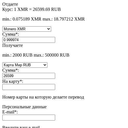
Отдаете
Курс:
1 XMR = 26599.69 RUB
min.: 0.075189 XMR
max.: 18.797212 XMR
Сумма
*
:
Получаете
min.: 2000 RUB
max.: 500000 RUB
Сумма
*
:
На карту
*
:
Номер карты на которую делаете перевод
Персональные данные
E-mail
*
:
Введите ваш e-mail