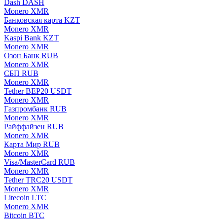
Dash DASH
Monero XMR
Банковская карта KZT
Monero XMR
Kaspi Bank KZT
Monero XMR
Озон Банк RUB
Monero XMR
СБП RUB
Monero XMR
Tether BEP20 USDT
Monero XMR
Газпромбанк RUB
Monero XMR
Райффайзен RUB
Monero XMR
Карта Мир RUB
Monero XMR
Visa/MasterCard RUB
Monero XMR
Tether TRC20 USDT
Monero XMR
Litecoin LTC
Monero XMR
Bitcoin BTC