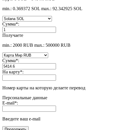
min.: 0.369372 SOL
max.: 92.342925 SOL
Сумма
*
:
Получаете
min.: 2000 RUB
max.: 500000 RUB
Сумма
*
:
На карту
*
:
Номер карты на которую делаете перевод
Персональные данные
E-mail
*
:
Введите ваш e-mail