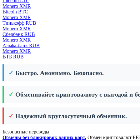
Litecoin LTC
Monero XMR
Bitcoin BTC
Monero XMR
Тинькофф RUB
Monero XMR
Сбербанк RUB
Monero XMR
Альфа-банк RUB
Monero XMR
ВТБ RUB
✓
Быстро. Анонимно. Безопасно.
✓
Обменивайте криптовалюту с выгодой и бе
✓
Надежный круглосуточный обменник.
Безопасные переводы
Обмены без блокировок ваших карт.
Обмен криптовалют БЕЗ